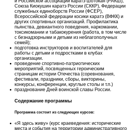
и Российской ассоциации каратэ Шотокан (РАКШ),
Союза Киокушин каратэ России (СККР), Федерации
служебных единоборств России (ФСЕР),
Всероссийской федерации косики каратэ (ВФКК) и
других спортивных организаций. Профилактика
пьянства, девиантного поведения, наркомании,
токсикомании и табакокурения (работа, в том числе
с безнадзорными и детьми из неблагополучных
семей);
подготовка инструкторов и воспитателей для
работы с детьми и подростками в клубах
организации.
проведение спортивно-патриотических
мероприятий, посвященных героическим
страницам истории Отечества (соревнования,
фестивали, праздники, сборы, викторины,
конкурсы, конференции, круглые столы и т.п.)
празднование Дней воинской славы России.
Содержание программы
Программа состоит из следующих курсов:
«Я здесь живу» (курс краеведения: исторические
места и события на территории административного