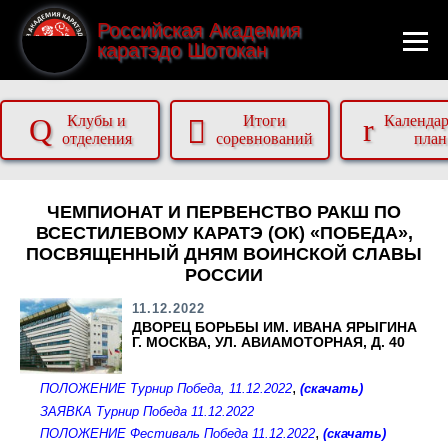
Российская Академия
каратэдо Шотокан
Q
r
Клубы и
Итоги
Календа

отделения
соревнований
план
ЧЕМПИОНАТ И ПЕРВЕНСТВО РАКШ ПО
ВСЕСТИЛЕВОМУ КАРАТЭ (ОК) «ПОБЕДА»,
ПОСВЯЩЕННЫЙ ДНЯМ ВОИНСКОЙ СЛАВЫ
РОССИИ
11.12.2022
ДВОРЕЦ БОРЬБЫ ИМ. ИВАНА ЯРЫГИНА
Г. МОСКВА, УЛ. АВИАМОТОРНАЯ, Д. 40
,
ПОЛОЖЕНИЕ Турнир Победа, 11.12.2022
(скачать)
ЗАЯВКА Турнир Победа 11.12.2022
,
ПОЛОЖЕНИЕ Фестиваль Победа 11.12.2022
(скачать)