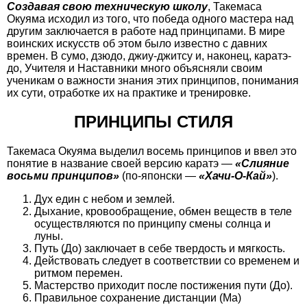
Создавая свою техническую школу
, Такемаса
Окуяма исходил из того, что победа одного мастера над
другим заключается в работе над принципами. В мире
воинских искусств об этом было известно с давних
времен. В сумо, дзюдо, джиу-джитсу и, наконец, каратэ-
до, Учителя и Наставники много объясняли своим
ученикам о важности знания этих принципов, понимания
их сути, отработке их на практике и тренировке.
ПРИНЦИПЫ СТИЛЯ
Такемаса Окуяма выделил восемь принципов и ввел это
понятие в название своей версию каратэ —
«Слияние
восьми принципов»
(по-японски —
«Хачи-О-Кай»
).
Дух един с небом и землей.
Дыхание, кровообращение, обмен веществ в теле
осуществляются по принципу смены солнца и
луны.
Путь (До) заключает в себе твердость и мягкость.
Действовать следует в соответствии со временем и
ритмом перемен.
Мастерство приходит после постижения пути (До).
Правильное сохранение дистанции (Ма)