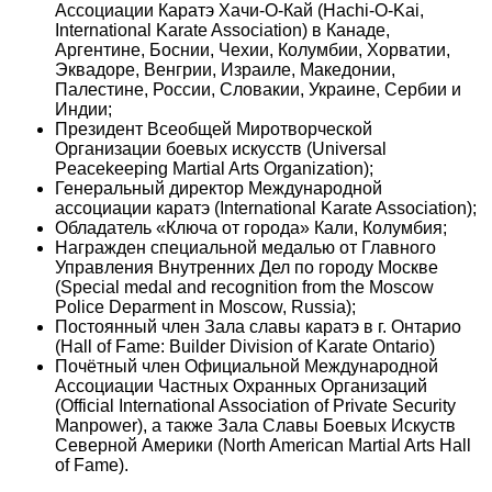
Aссоциации Каратэ Хачи-О-Кай (Hachi-O-Kai,
International Karate Association) в Канаде,
Аргентине, Боснии, Чехии, Колумбии, Хорватии,
Эквадоре, Венгрии, Израиле, Македонии,
Палестине, России, Словакии, Украине, Сербии и
Индии;
Президент Всеобщей Миротворческой
Организации боевых искусств (Universal
Peacekeeping Martial Arts Organization);
Генеральный директор Международной
ассоциации каратэ (International Karate Association);
Обладатель «Ключа от города» Кали, Колумбия;
Награжден специальной медалью от Главного
Управления Внутренних Дел по городу Москве
(Special medal and recognition from the Moscow
Police Deparment in Moscow, Russia);
Постоянный член Зала славы каратэ в г. Онтарио
(Hall of Fame: Builder Division of Karate Ontario)
Почётный член Официальной Международной
Ассоциации Частных Охранных Организаций
(Official International Association of Private Security
Manpower), а также Зала Славы Боевых Искуств
Северной Америки (North American Martial Arts Hall
of Fame).