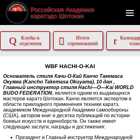
Российская Академия
каратэдо Шотокан
Q
r
Клубы и
Итоги
Календа

отделения
соревнований
план
WBF HACHI-O-KAI
Основатель стиля Хачи-О-Кай Канчо Такемаса
Окуяма (Kancho Takemasa Okuyama), 10 дан ,
Главный инструктор стиля Hachi—O—Kai WORLD
BUDO FEDERATION
, является одним из выдающихся
мастеров каратэ Шотокан. Канчо является экспертом в
области прикладного применения техники каратэ,
академиком Международной Академии самообороны
(США), автором книг и десятка публикаций по истории
боевых искусств и единоборств. Он также имеет
следующие заслуги, награды и достижения:
Президент и Главный инструктор Международной